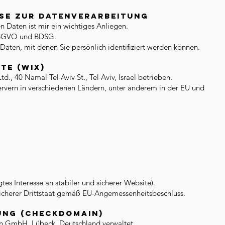
ise zur Datenverarbeitung
 Daten ist mir ein wichtiges Anliegen.
DSGVO und BDSG.
aten, mit denen Sie persönlich identifiziert werden können.
te (Wix)
., 40 Namal Tel Aviv St., Tel Aviv, Israel betrieben.
ervern in verschiedenen Ländern, unter anderem in der EU und
gtes Interesse an stabiler und sicherer Website).
s sicherer Drittstaat gemäß EU-Angemessenheitsbeschluss.
ung (checkdomain)
 GmbH, Lübeck, Deutschland verwaltet.