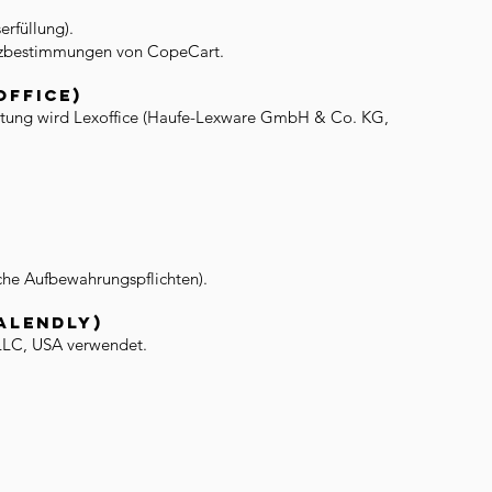
erfüllung).
utzbestimmungen von CopeCart.
office)
ltung wird Lexoffice (Haufe-Lexware GmbH & Co. KG,
iche Aufbewahrungspflichten).
alendly)
LLC, USA verwendet.